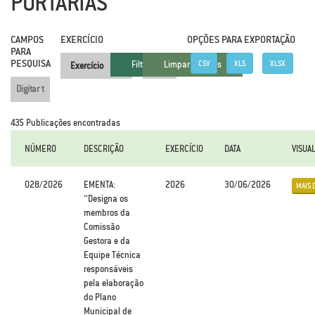
PORTARIAS
CAMPOS
EXERCÍCIO
FILTRAR
.
OPÇÕES PARA EXPORTAÇÃO
PARA
PESQUISA
CSV
XLS
XLSX
435 Publicações encontradas
NÚMERO
DESCRIÇÃO
EXERCÍCIO
DATA
VISUA
028/2026
EMENTA:
2026
30/06/2026
MAIS 
“Designa os
membros da
Comissão
Gestora e da
Equipe Técnica
responsáveis
pela elaboração
do Plano
Municipal de