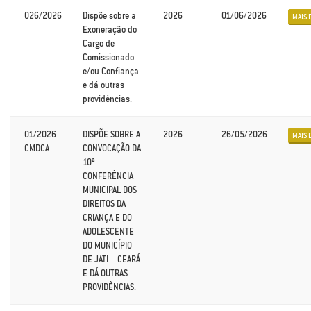
026/2026
Dispõe sobre a
2026
01/06/2026
MAIS 
Exoneração do
Cargo de
Comissionado
e/ou Confiança
e dá outras
providências.
01/2026
DISPÕE SOBRE A
2026
26/05/2026
MAIS 
CMDCA
CONVOCAÇÃO DA
10ª
CONFERÊNCIA
MUNICIPAL DOS
DIREITOS DA
CRIANÇA E DO
ADOLESCENTE
DO MUNICÍPIO
DE JATI – CEARÁ
E DÁ OUTRAS
PROVIDÊNCIAS.