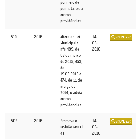
por meio de
permuta, e dá
outras
providências.
510
2016
Altera as Lei
14-
VISUALIZAR
Municipais
03-
nºs 489, de
2016
03 de março
de 2015, 453,
de
19.03.2013 e
474, de 11 de
março de
2014, e adota
outras
providencias.
509
2016
Promove a
14-
VISUALIZAR
revisão anual
03-
da
2016