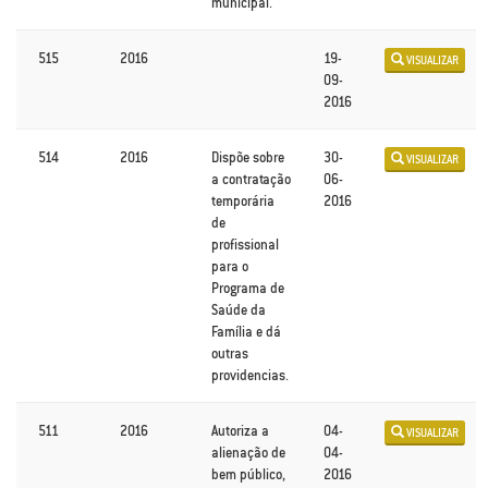
municipal.
515
2016
19-
VISUALIZAR
09-
2016
514
2016
Dispõe sobre
30-
VISUALIZAR
a contratação
06-
temporária
2016
de
profissional
para o
Programa de
Saúde da
Família e dá
outras
providencias.
511
2016
Autoriza a
04-
VISUALIZAR
alienação de
04-
bem público,
2016