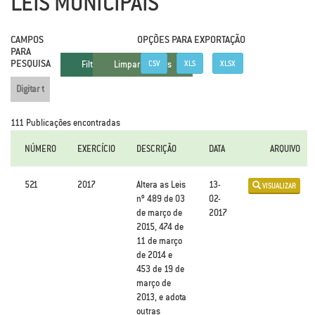
LEIS MUNICIPAIS
CAMPOS
FILTRAR
.
OPÇÕES PARA EXPORTAÇÃO
PARA
PESQUISA
CSV
XLS
XLSX
111 Publicações encontradas
NÚMERO
EXERCÍCIO
DESCRIÇÃO
DATA
ARQUIVO
521
2017
Altera as Leis
13-
VISUALIZAR
nº 489 de 03
02-
de março de
2017
2015, 474 de
11 de março
de 2014 e
453 de 19 de
março de
2013, e adota
outras