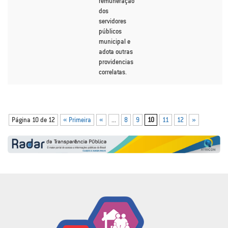
remuneração
dos
servidores
públicos
municipal e
adota outras
providencias
correlatas.
Página 10 de 12
« Primeira
«
...
8
9
10
11
12
»