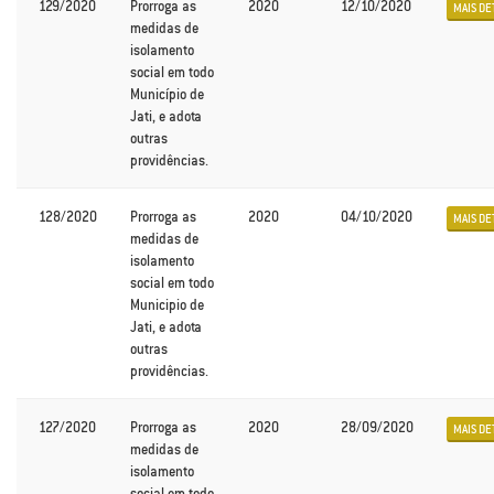
129/2020
Prorroga as
2020
12/10/2020
MAIS DE
medidas de
isolamento
social em todo
Município de
Jati, e adota
outras
providências.
128/2020
Prorroga as
2020
04/10/2020
MAIS DE
medidas de
isolamento
social em todo
Municipio de
Jati, e adota
outras
providências.
127/2020
Prorroga as
2020
28/09/2020
MAIS DE
medidas de
isolamento
social em todo