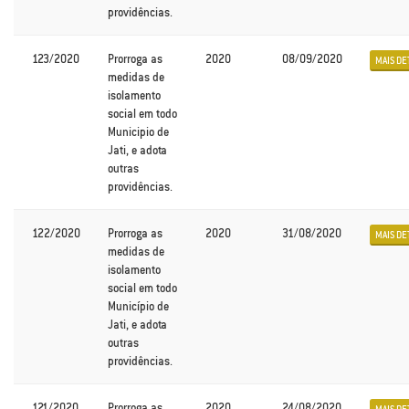
providências.
123/2020
Prorroga as
2020
08/09/2020
MAIS DE
medidas de
isolamento
social em todo
Municipio de
Jati, e adota
outras
providências.
122/2020
Prorroga as
2020
31/08/2020
MAIS DE
medidas de
isolamento
social em todo
Município de
Jati, e adota
outras
providências.
121/2020
Prorroga as
2020
24/08/2020