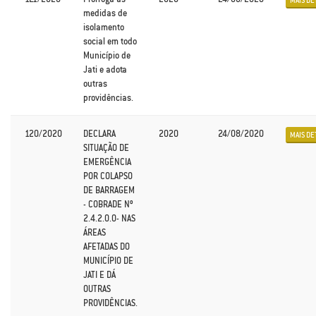
MAIS DE
medidas de
isolamento
social em todo
Município de
Jati e adota
outras
providências.
120/2020
DECLARA
2020
24/08/2020
MAIS DE
SITUAÇÃO DE
EMERGÊNCIA
POR COLAPSO
DE BARRAGEM
- COBRADE Nº
2.4.2.0.0- NAS
ÁREAS
AFETADAS DO
MUNICÍPIO DE
JATI E DÁ
OUTRAS
PROVIDÊNCIAS.