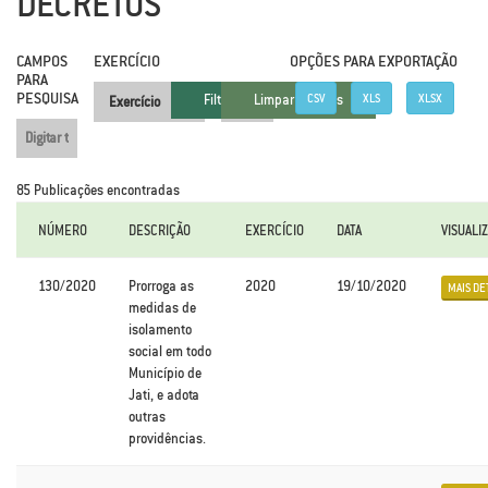
DECRETOS
CAMPOS
EXERCÍCIO
FILTRAR
.
OPÇÕES PARA EXPORTAÇÃO
PARA
PESQUISA
CSV
XLS
XLSX
85 Publicações encontradas
NÚMERO
DESCRIÇÃO
EXERCÍCIO
DATA
VISUALI
130/2020
Prorroga as
2020
19/10/2020
MAIS DE
medidas de
isolamento
social em todo
Município de
Jati, e adota
outras
providências.