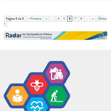
Página 6 de 9
« Primeira
«
...
4
5
6
7
8
...
»
Última
»