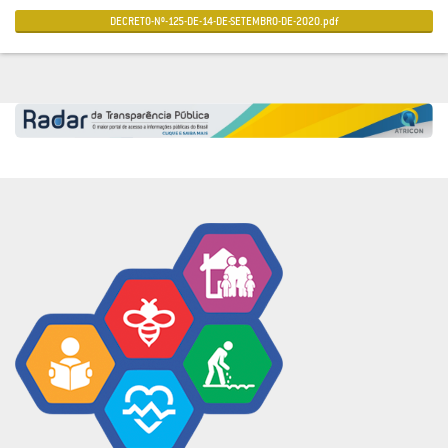
DECRETO-Nº-125-DE-14-DE-SETEMBRO-DE-2020.pdf