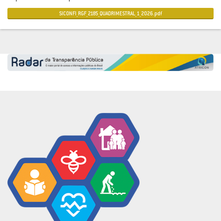
SICONFI_RGF_2185_QUADRIMESTRAL_1_2026.pdf