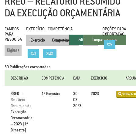
RREO – RELATÓRIO RESUMIDO
DA EXECUÇÃO ORÇAMENTÁRIA
CAMPOS
EXERCÍCIO
COMPETÊNCIA
FILTRAR
.
OPÇÕES PARA
PARA
EXPORTAÇÃO
PESQUISA
CSV
XLS
XLSX
80 Publicações encontradas
DESCRIÇÃO
COMPETÊNCIA
DATA
EXERCÍCIO
ARQUI
RREO –
1º Bimestre
30-
2023
VISUALIZA
Relatório
03-
Resumido da
2023
Execução
Orçamentária
– 2023 [1º
Bimestre]