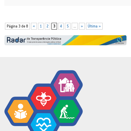
Página 3 de 8
«
1
2
3
4
5
...
»
Última »