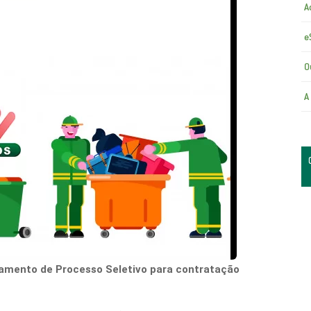
A
e
O
A
ento de Processo Seletivo para contratação