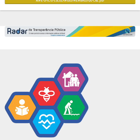
ATA-E-OFICIO-ESCOLHA-DOS-MEMBROS-DO-CAE.pdf