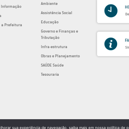
Ambiente
 Informação
Assistência Social
a
Educação
 a Prefeitura
Governo e Finanças e
Tributação
Infra-estrutura
Obras e Planejamento
SAÚDE Saúde
Tesouraria
elhorar sua experiência de navegação, saiba mais em nossa política de p