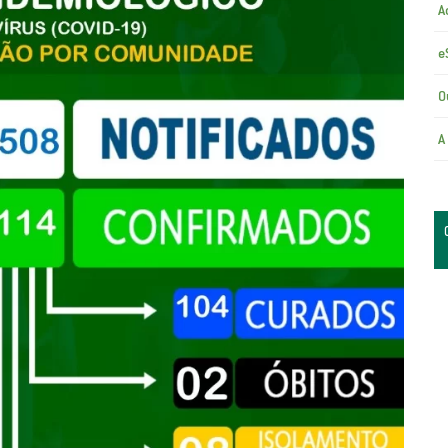
A
e
O
A